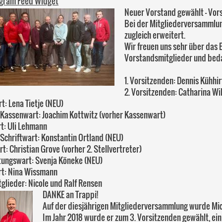
agram Feed Widget
Neuer Vorstand gewählt - Vor
Bei der Mitgliederversammlun
zugleich erweitert.
Wir freuen uns sehr über das
Vorstandsmitglieder und beda
1. Vorsitzenden: Dennis Kühhir
2. Vorsitzenden: Catharina Wi
: Lena Tietje (NEU)
. Kassenwart: Joachim Kottwitz (vorher Kassenwart)
t: Uli Lehmann
. Schriftwart: Konstantin Ortland (NEU)
t: Christian Grove (vorher 2. Stellvertreter)
tungswart: Svenja Köneke (NEU)
t: Nina Wissmann
glieder: Nicole und Ralf Rensen
DANKE an Trappi!
Auf der diesjährigen Mitgliederversammlung wurde Mic
Im Jahr 2018 wurde er zum 3. Vorsitzenden gewählt, ein