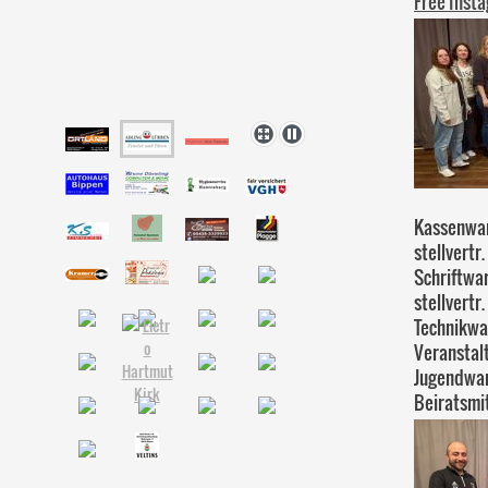
Free Inst
Kassenwart
stellvertr
Schriftwar
stellvertr
Technikwar
Veranstal
Jugendwar
Beiratsmit