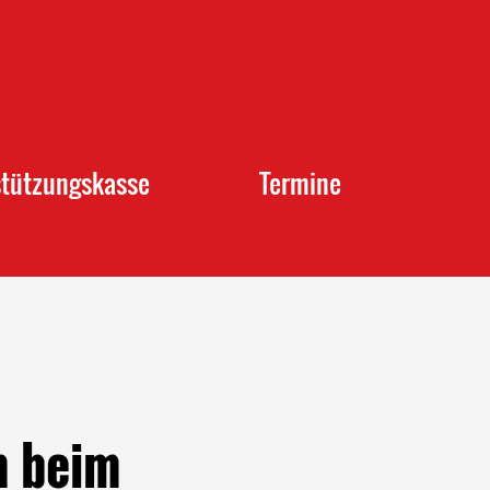
stützungskasse
Termine
 beim